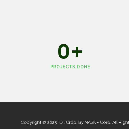
0
+
PROJECTS DONE
Copyright © 2025. iDr. Crop. By NASK - Corp. All Rig