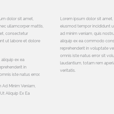
sum dolor sit amet,
Lorem ipsum dolor sit amet, c
s nec ullamcorper mattis,
eiusmod tempor incididunt ut
et, consectetur
ad minim veniam, quis nostrud
nt ut labore et dolore
aliquip ex ea commodo conseq
reprehenderit in voluptate vel
omnis iste natus error sit 
 aliquip ex ea
laudantium, totam rem aperia
prehenderit in
veritatis.
omnis iste natus error.
m Ad Minim Veniam,
Ut Aliquip Ex Ea