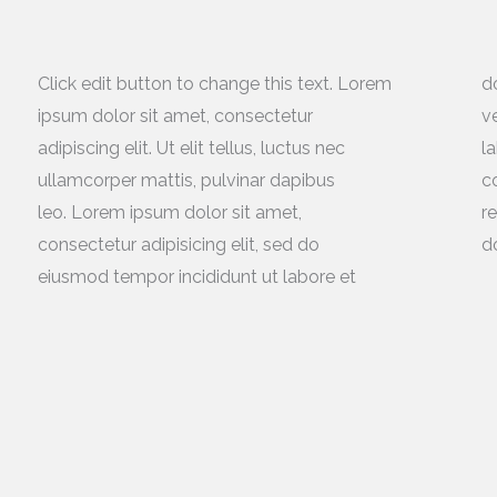
Click edit button to change this text. Lorem
dolore magna aliqua. Ut enim ad minim
ipsum dolor sit amet, consectetur
veniam, quis nostrud exercitation ullamco
adipiscing elit. Ut elit tellus, luctus nec
laboris nisi ut aliquip ex ea commodo
ullamcorper mattis, pulvinar dapibus
consequat. Duis aute irure dolor in
leo. Lorem ipsum dolor sit amet,
reprehenderit in voluptate velit esse cillum
consectetur adipisicing elit, sed do
do
eiusmod tempor incididunt ut labore et